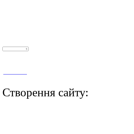
Gi-On - ремонт й монтаж балконів та лоджій у м. Вінниці, Укра
Статистика
Створення сайту: